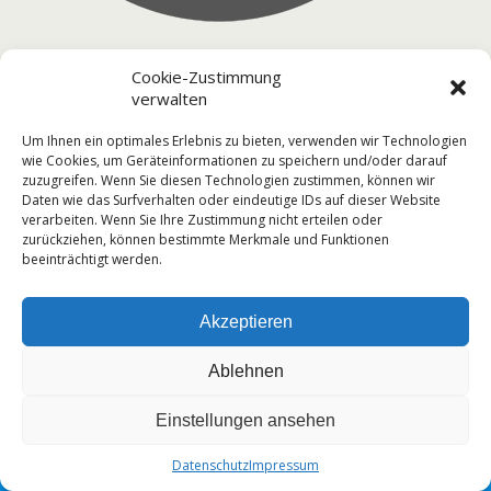
« vorherige in Galerie
Cookie-Zustimmung
verwalten
Um Ihnen ein optimales Erlebnis zu bieten, verwenden wir Technologien
Zum Seitenanfang
wie Cookies, um Geräteinformationen zu speichern und/oder darauf
zuzugreifen. Wenn Sie diesen Technologien zustimmen, können wir
Daten wie das Surfverhalten oder eindeutige IDs auf dieser Website
Mobil
Desktop
verarbeiten. Wenn Sie Ihre Zustimmung nicht erteilen oder
zurückziehen, können bestimmte Merkmale und Funktionen
Telefon: 09773 244
beeinträchtigt werden.
Akzeptieren
Ablehnen
Einstellungen ansehen
Datenschutz
Impressum